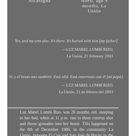
Nicaragua
Noelí, age 9
months, La
Unión
Yes, and my arm also. It’s there. It’s buried with him [my father].
—LUZ MABEL LUMBÍ RIZO,
La Unión, 21 February 2003
Sí, y el brazo mío también. Está allá. Está enterrado con él [m
í papá]
.
— LUZ MABEL LUMBÍ RIZO,
La Unión, 21 de febrero del 2003
Luz Mabel Lumbí Rizo was 20 months old, sleeping
in her bed, when at 11 p.m. one to three
contras
shot
and threw grenades into her home. This happened on
the 8th of December 1986, in the community La
Unión, between El Cuá and San José de Bocay in the