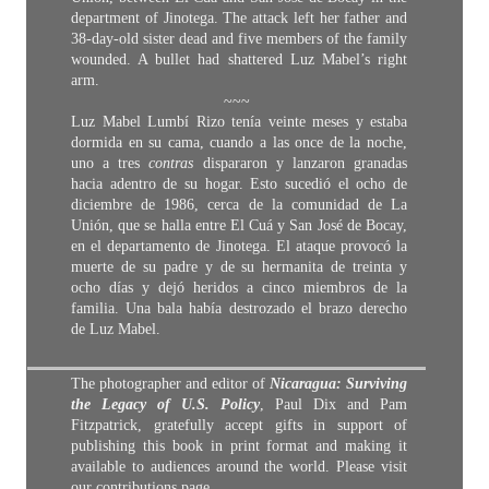
department of Jinotega. The attack left her father and
38-day-old sister dead and five members of the family
wounded. A bullet had shattered Luz Mabel’s right
arm.
~~~
Luz Mabel Lumbí Rizo tenía veinte meses y estaba
dormida en su cama, cuando a las once de la noche,
uno a tres
contras
dispararon y lanzaron granadas
hacia adentro de su hogar. Esto sucedió el ocho de
diciembre de 1986, cerca de la comunidad de La
Unión, que se halla entre El Cuá y San José de Bocay,
en el departamento de Jinotega. El ataque provocó la
muerte de su padre y de su hermanita de treinta y
ocho días y dejó heridos a cinco miembros de la
familia. Una bala había destrozado el brazo derecho
de Luz Mabel.
The photographer and editor of
Nicaragua: Surviving
the Legacy of U.S. Policy
, Paul Dix and Pam
Fitzpatrick, gratefully accept gifts in support of
publishing this book in print format and making it
available to audiences around the world. Please visit
our
contributions page
.